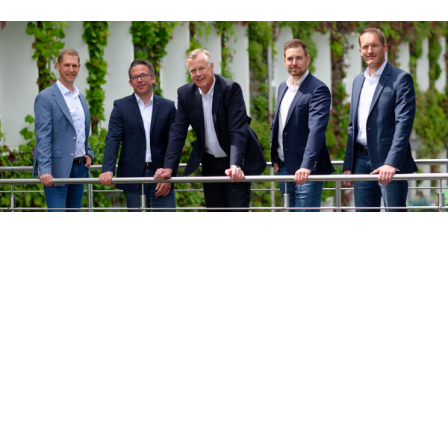
© OSTERRATH GmbH & Co. KG
Impressum
Datenschutzerklärung
Whistleblowing
AGBs
Deutsch
Englisch